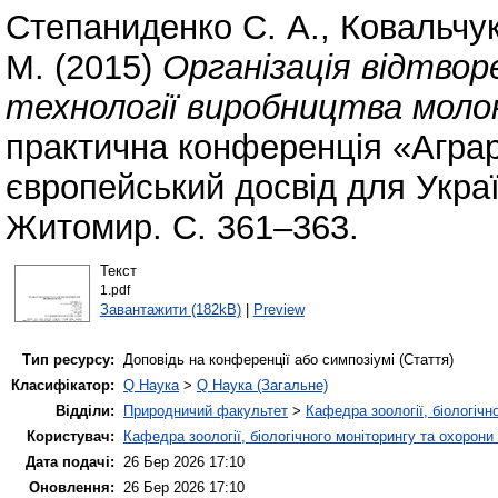
Степаниденко С. А.
,
Ковальчук 
М.
(2015)
Організація відтвор
технології виробництва моло
практична конференція «Аграр
європейський досвід для Украї
Житомир. С. 361–363.
Текст
1.pdf
Завантажити (182kB)
|
Preview
Тип ресурсу:
Доповідь на конференції або симпозіумі (Стаття)
Класифікатор:
Q Наука
>
Q Наука (Загальне)
Відділи:
Природничий факультет
>
Кафедра зоології, біологічн
Користувач:
Кафедра зоології, біологічного моніторингу та охорони
Дата подачі:
26 Бер 2026 17:10
Оновлення:
26 Бер 2026 17:10