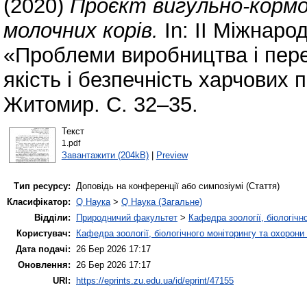
(2020)
Проєкт вигульно-корм
молочних корів.
In: ІІ Міжнаро
«Проблеми виробництва і пере
якість і безпечність харчових 
Житомир. С. 32–35.
Текст
1.pdf
Завантажити (204kB)
|
Preview
Тип ресурсу:
Доповідь на конференції або симпозіумі (Стаття)
Класифікатор:
Q Наука
>
Q Наука (Загальне)
Відділи:
Природничий факультет
>
Кафедра зоології, біологічн
Користувач:
Кафедра зоології, біологічного моніторингу та охорони
Дата подачі:
26 Бер 2026 17:17
Оновлення:
26 Бер 2026 17:17
URI:
https://eprints.zu.edu.ua/id/eprint/47155