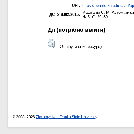
URI:
https://eprints.zu.edu.ua/id/e
Машталір Є. М.
Автоматизаці
ДСТУ 8302:2015:
№ 5. С. 29–30.
Дії ​​(потрібно ввійти)
Оглянути опис ресурсу
© 2008–2026
Zhytomyr Ivan Franko State University