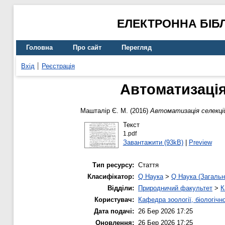
ЕЛЕКТРОННА БІБ
Головна
Про сайт
Перегляд
Вхід
Реєстрація
Автоматизація
Машталір Є. М.
(2016)
Автоматизація селекцій
Текст
1.pdf
Завантажити (93kB)
|
Preview
Тип ресурсу:
Стаття
Класифікатор:
Q Наука
>
Q Наука (Загальн
Відділи:
Природничий факультет
>
К
Користувач:
Кафедра зоології, біологічн
Дата подачі:
26 Бер 2026 17:25
Оновлення:
26 Бер 2026 17:25