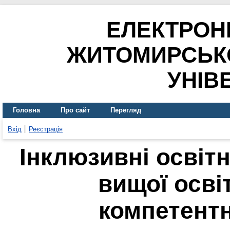
ЕЛЕКТРОН
ЖИТОМИРСЬК
УНІВ
Головна
Про сайт
Перегляд
Вхід
Реєстрація
Інклюзивні освітн
вищої осві
компетентн