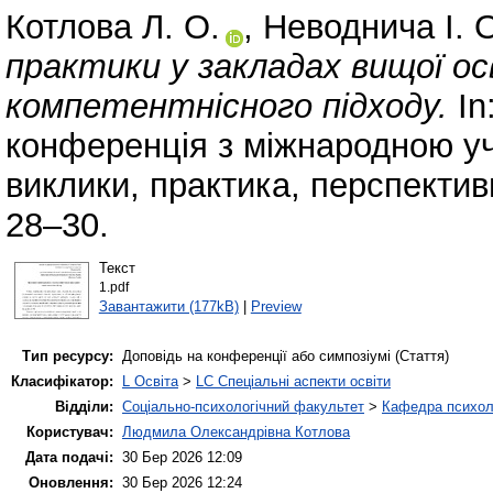
Котлова Л. О.
,
Неводнича І. 
практики у закладах вищої ос
компетентнісного підходу.
In
конференція з міжнародною уч
виклики, практика, перспективи
28–30.
Текст
1.pdf
Завантажити (177kB)
|
Preview
Тип ресурсу:
Доповідь на конференції або симпозіумі (Стаття)
Класифікатор:
L Освіта
>
LC Спеціальні аспекти освіти
Відділи:
Соціально-психологічний факультет
>
Кафедра психолог
Користувач:
Людмила Олександрівна Котлова
Дата подачі:
30 Бер 2026 12:09
Оновлення:
30 Бер 2026 12:24