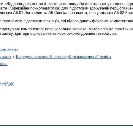
ни «Ведення документації вчителя-логопеда/дефектолога» укладено відп
віта (Корекційна психопедагогіка) для підготовки здобувачів першого (ба
ізація А6.01 Логопедія та А6 Спеціальна освіта, спеціалізація А6.02 Кор
ю програмою підготовки фахівців, які відповідають фаховим компетентн
труктурних компонентів: пояснювальна записка, матеріалів до практичних
 заліку, критерії оцінювання, список рекомендованої літератури.
кти освіти
ультет
>
Кафедра психології, логопедії та інклюзивної освіти
лова
int/47190