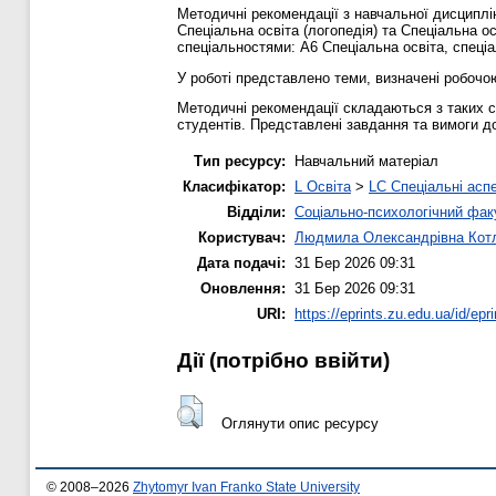
Методичні рекомендації з навчальної дисциплі
Спеціальна освіта (логопедія) та Спеціальна ос
спеціальностями: А6 Спеціальна освіта, спеціал
У роботі представлено теми, визначені робочо
Методичні рекомендації складаються з таких с
студентів. Представлені завдання та вимоги до
Тип ресурсу:
Навчальний матеріал
Класифікатор:
L Освіта
>
LC Спеціальні аспе
Відділи:
Соціально-психологічний фак
Користувач:
Людмила Олександрівна Кот
Дата подачі:
31 Бер 2026 09:31
Оновлення:
31 Бер 2026 09:31
URI:
https://eprints.zu.edu.ua/id/epr
Дії ​​(потрібно ввійти)
Оглянути опис ресурсу
© 2008–2026
Zhytomyr Ivan Franko State University