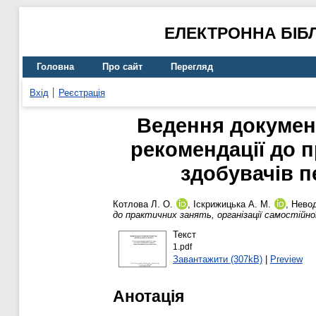
ЕЛЕКТРОННА БІБ
Головна
Про сайт
Перегляд
Вхід
Реєстрація
Ведення документ
рекомендації до п
здобувачів п
Котлова Л. О.
,
Іскрижицька А. М.
,
Невод
до практичних занять, організації самостійно
Текст
1.pdf
Завантажити (307kB)
|
Preview
Анотація