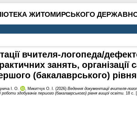
ЛІОТЕКА ЖИТОМИРСЬКОГО ДЕРЖАВНО
ації вчителя-логопеда/дефект
рактичних занять, організації 
ершого (бакалаврського) рівня
нича І. О.
,
Микитчук О. І.
(2026)
Ведення документації вчителя-лого
ї роботи здобувачів першого (бакалаврського) рівня вищої освіти.
18 с. 