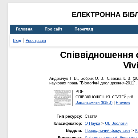
ЕЛЕКТРОННА БІБ
Головна
Про сайт
Перегляд
Вхід
Реєстрація
Співвідношення с
Viv
Андрійчук Т. В.
,
Бобрик О. В.
,
Сіваєва К. В.
(2
наукових праць "Біологічні дослідження-2011". 
PDF
СПІВВІДНОШЕННЯ_СТАТЕЙ.pdf
Завантажити (91kB)
|
Preview
Тип ресурсу:
Стаття
Класифікатор:
Q Наука
>
QL Зоологія
Відділи:
Природничий факультет
>
К
Користувач:
Кафедра зоології, біологічн