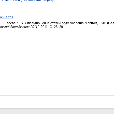
rint/4723
.
,
Сіваєва К. В.
Співвідношення статей роду Viviparus Montfort, 1810 (Gas
логічні дослідження-2011"
. 2011. С. 26–29.