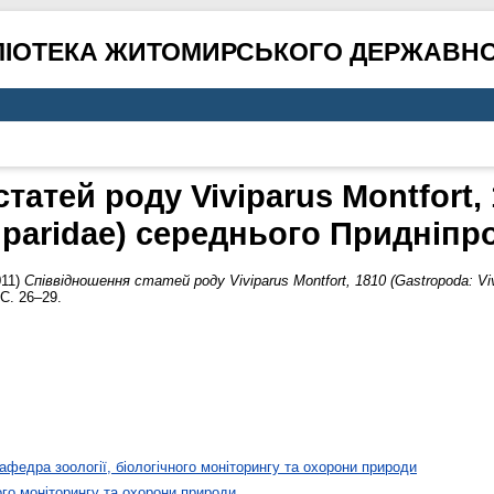
ЛІОТЕКА ЖИТОМИРСЬКОГО ДЕРЖАВНО
татей роду Viviparus Montfort, 
iparidae) середнього Придніпр
011)
Співвідношення статей роду Viviparus Montfort, 1810 (Gastropoda: Viv
С. 26–29.
афедра зоології, біологічного моніторингу та охорони природи
ого моніторингу та охорони природи