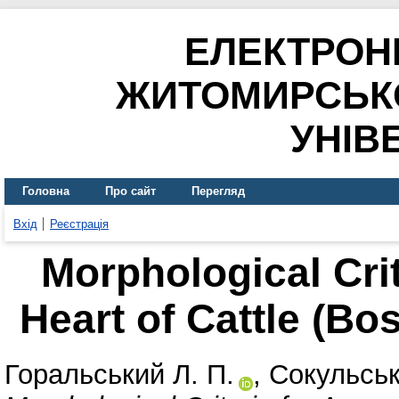
ЕЛЕКТРОН
ЖИТОМИРСЬК
УНІВ
Головна
Про сайт
Перегляд
Вхід
Реєстрація
Morphological Crit
Heart of Cattle (Bos
Горальський Л. П.
,
Сокульськ