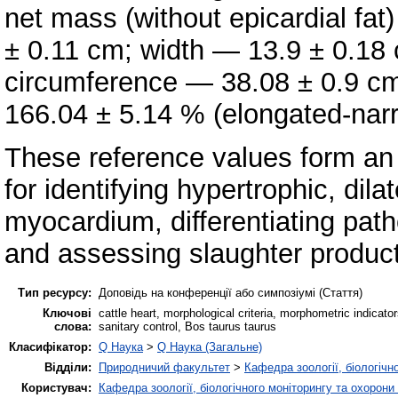
net mass (without epicardial fa
± 0.11 cm; width — 13.9 ± 0.18
circumference — 38.08 ± 0.9 c
166.04 ± 5.14 % (elongated-nar
These reference values form an o
for identifying hypertrophic, dil
myocardium, differentiating path
and assessing slaughter produc
Тип ресурсу:
Доповідь на конференції або симпозіумі (Стаття)
Ключові
cattle heart, morphological criteria, morphometric indicato
слова:
sanitary control, Bos taurus taurus
Класифікатор:
Q Наука
>
Q Наука (Загальне)
Відділи:
Природничий факультет
>
Кафедра зоології, біологічн
Користувач:
Кафедра зоології, біологічного моніторингу та охорони