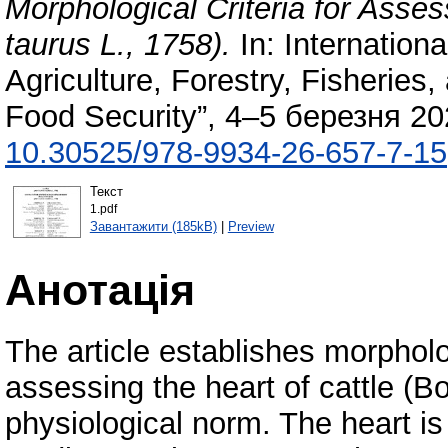
Morphological Criteria for Asses
taurus L., 1758).
In: Internationa
Agriculture, Forestry, Fisheries
Food Security”, 4–5 березня 202
10.30525/978-9934-26-657-7-15
Текст
1.pdf
Завантажити (185kB)
|
Preview
Анотація
The article establishes morpholo
assessing the heart of cattle (Bo
physiological norm. The heart is