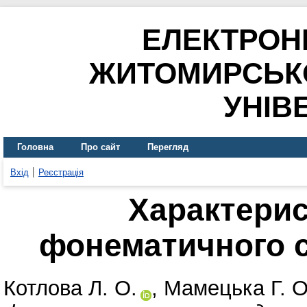
ЕЛЕКТРОН
ЖИТОМИРСЬК
УНІВ
Головна
Про сайт
Перегляд
Вхід
Реєстрація
Характери
фонематичного с
Котлова Л. О.
,
Мамецька Г. О