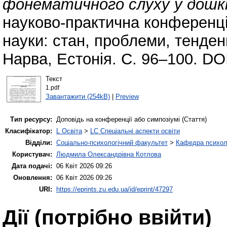
фонематичного слуху у дошкі
науково-практична конференці
науки: стан, проблеми, тенденц
Нарва, Естонія. С. 96–100. DO
Текст
1.pdf
Завантажити (254kB)
|
Preview
Тип ресурсу:
Доповідь на конференції або симпозіумі (Стаття)
Класифікатор:
L Освіта
>
LC Спеціальні аспекти освіти
Відділи:
Соціально-психологічний факультет
>
Кафедра психолог
Користувач:
Людмила Олександрівна Котлова
Дата подачі:
06 Квіт 2026 09:26
Оновлення:
06 Квіт 2026 09:26
URI:
https://eprints.zu.edu.ua/id/eprint/47297
Дії ​​(потрібно ввійти)