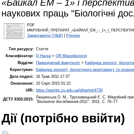
«Байкал ЕМ – 1» і перспекти
наукових праць "Біологічні дос
PDF
МІКРОБНИЙ_ПРЕПАРАТ_«БАЙКАЛ_ЕМ_–_1»_І_ПЕРСПЕКТИ
Завантажити (74kB)
|
Preview
Тип ресурсу:
Стаття
Класифікатор:
Q Наука
>
QR Мікробіологія
Відділи:
Природничий факультет
>
Кафедра зоології, біологі
Користувач:
Кафедра зоології, біологічного моніторингу та охоро
Дата подачі:
16 Трав 2011 17:37
Оновлення:
15 Серп 2015 01:22
URI:
https://eprints.zu.edu.ua/id/eprint/4730
Лещинська О. М.
,
Трускавецький Є. С.
Мікробний пре
ДСТУ 8302:2015:
"Біологічні дослідження-2011"
. 2011. С. 76–77.
Дії ​​(потрібно ввійти)