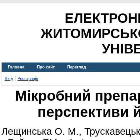
ЕЛЕКТРОН
ЖИТОМИРСЬК
УНІВ
Головна
Про сайт
Перегляд
Вхід
Реєстрація
Мікробний препар
перспективи 
Лещинська О. М.
,
Трускавецьк