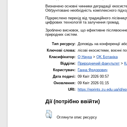
Визначено основні чинники деградації екосисте
Обґрунтовано необхідність комплексного підхо
Підкреслено перехід від традиційного лісівниц
цифрових технологій та залучення громад.
Зроблено висновок, що ефективне післявоєнне 
природних систем.
Тип ресурсу:
Доповідь на конференції або
Ключові слова:
лісові екосистеми, воєнні п
Класифікатор:
Q Наука
>
QK Ботаніка
Відділи:
Природничий факультет
>
К
Користувач:
Ганна Федорович
Дата подачі:
09 Квіт 2026 00:57
Оновлення:
09 Квіт 2026 01:15
URI:
https://eprints.zu.edu.ua/id/ep
Дії ​​(потрібно ввійти)
Оглянути опис ресурсу