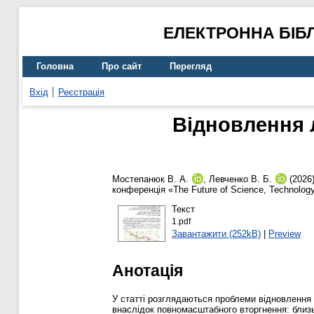
ЕЛЕКТРОННА БІБ
Головна
Про сайт
Перегляд
Вхід
Реєстрація
Відновлення 
Мостепанюк В. А.
,
Левченко В. Б.
(2026
конференція «The Future of Science, Technolog
Текст
1.pdf
Завантажити (252kB)
|
Preview
Анотація
У статті розглядаються проблеми відновлення
внаслідок повномасштабного вторгнення: близь