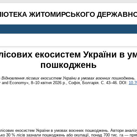
ЛІОТЕКА ЖИТОМИРСЬКОГО ДЕРЖАВНО
лісових екосистем України в у
пошкоджень
)
Відновлення лісових екосистем України в умовах воєнних пошкоджень.
y and Economy», 8–10 квітня 2026 р., Софія, Болгарія. С. 43–46. DOI:
10.7
 лісових екосистем України в умовах воєнних пошкоджень. Автори аналі
ко 30 % лісів зазнали пошкоджень або окупації, понад 700 тис. га — пря