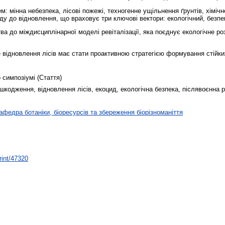
м: мінна небезпека, лісові пожежі, техногенне ущільнення ґрунтів, хіміч
ду до відновлення, що враховує три ключові вектори: екологічний, безпе
тва до міждисциплінарної моделі ревіталізації, яка поєднує екологічне р
відновлення лісів має стати проактивною стратегією формування стійки
 симпозіумі (Стаття)
ошкодження, відновлення лісів, екоцид, екологічна безпека, післявоєнна р
афедра ботаніки, біоресурсів та збереження біорізноманіття
rint/47320