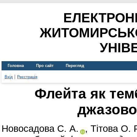
ЕЛЕКТРОН
ЖИТОМИРСЬК
УНІВ
Головна
Про сайт
Перегляд
Вхід
Реєстрація
Флейта як те
джазово
Новосадова С. А.
,
Тітова О. Р