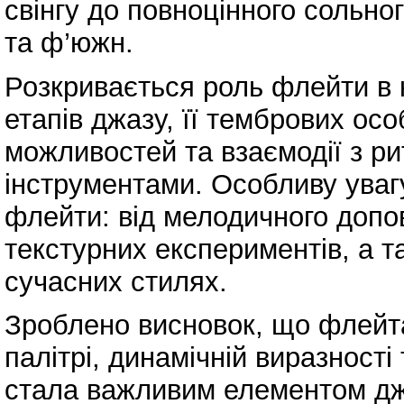
свінгу до повноцінного сольног
та ф’южн.
Розкривається роль флейти в 
етапів джазу, її тембрових ос
можливостей та взаємодії з р
інструментами. Особливу уваг
флейти: від мелодичного допо
текстурних експериментів, а та
сучасних стилях.
Зроблено висновок, що флейта
палітрі, динамічній виразності
стала важливим елементом дж