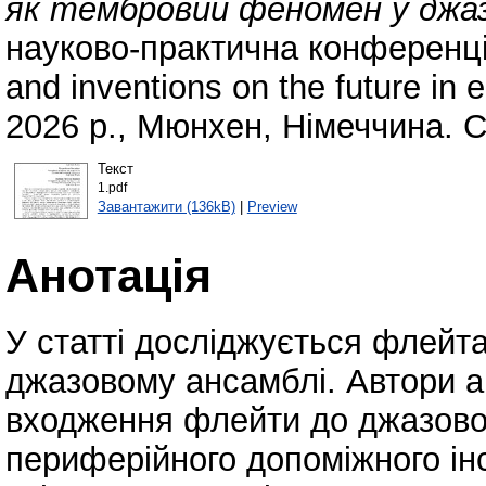
як тембровий феномен у джаз
науково-практична конференція 
and inventions on the future in
2026 р., Мюнхен, Німеччина. С
Текст
1.pdf
Завантажити (136kB)
|
Preview
Анотація
У статті досліджується флейт
джазовому ансамблі. Автори а
входження флейти до джазовог
периферійного допоміжного ін