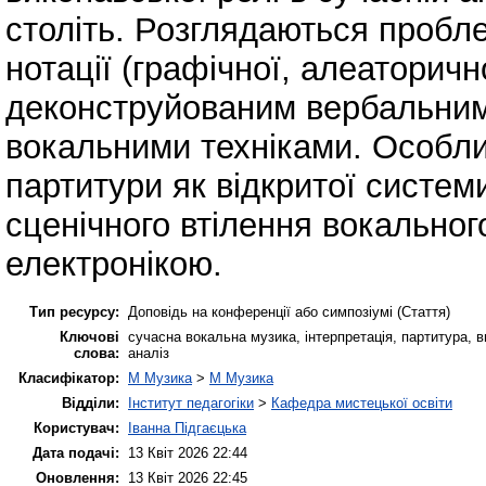
століть. Розглядаються пробл
нотації (графічної, алеаторичн
деконструйованим вербальним
вокальними техніками. Особли
партитури як відкритої систе
сценічного втілення вокальног
електронікою.
Тип ресурсу:
Доповідь на конференції або симпозіумі (Стаття)
Ключові
сучасна вокальна музика, інтерпретація, партитура, 
слова:
аналіз
Класифікатор:
M Музика
>
M Музика
Відділи:
Інститут педагогіки
>
Кафедра мистецької освіти
Користувач:
Іванна Підгаєцька
Дата подачі:
13 Квіт 2026 22:44
Оновлення:
13 Квіт 2026 22:45