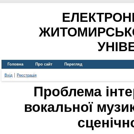
ЕЛЕКТРОН
ЖИТОМИРСЬК
УНІВ
Головна
Про сайт
Перегляд
Вхід
Реєстрація
Проблема інте
вокальної музик
сценічн