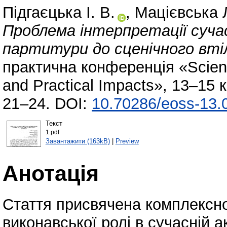
Підгаєцька І. В.
,
Мацієвська Л
Проблема інтерпретації сучасн
партитури до сценічного вті
практична конференція «Scientif
and Practical Impacts», 13–15 к
21–24. DOI:
10.70286/eoss-13.
Текст
1.pdf
Завантажити (163kB)
|
Preview
Анотація
Стаття присвячена комплексн
виконавської ролі в сучасній 