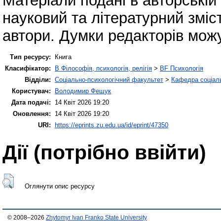
Матеріали подані в авторській 
науковий та літературний зміс
автори. Думки редакторів можут
Тип ресурсу:
Книга
Класифікатор:
B Філософія, психологія, релігія
>
BF Психологія
Відділи:
Соціально-психологічний факультет
>
Кафедра соціаль
Користувач:
Володимир Фещук
Дата подачі:
14 Квіт 2026 19:20
Оновлення:
14 Квіт 2026 19:20
URI:
https://eprints.zu.edu.ua/id/eprint/47350
Дії ​​(потрібно ввійти)
Оглянути опис ресурсу
© 2008–2026
Zhytomyr Ivan Franko State University