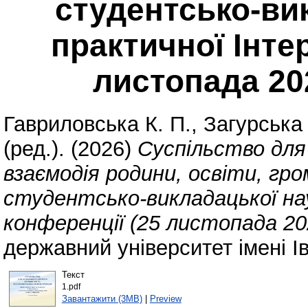
студентсько-ви
практичної Інте
листопада 20
Гавриловська К. П.
,
Загурська 
(ред.). (2026)
Суспільство для
взаємодія родини, освіти, гро
студентсько-викладацької на
конференції (25 листопада 20
державний університет імені І
Текст
1.pdf
Завантажити (3MB)
|
Preview