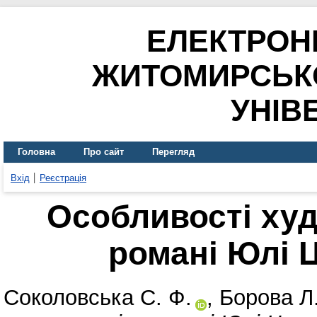
ЕЛЕКТРОН
ЖИТОМИРСЬК
УНІВ
Головна
Про сайт
Перегляд
Вхід
Реєстрація
Особливості худ
романі Юлі Ц
Соколовська С. Ф.
,
Борова Л.