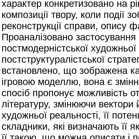
характер конкретизовано на рі
композиції твору, коли події з
реконструкції справи, опису 
Проаналізовано застосування к
постмодерністської художньої
постструктуралістської стратег
встановлено, що зображена кар
ігровою моделлю, вона є змінн
спосіб пропонує можливість о
літературу, змінюючи вектори 
художньої реальності, її потенц
складники, які визначають її 
її такою, що можна описати і 