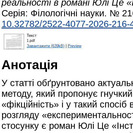
реальності в романі Юлі Це 
Серія: Філологічні науки. № 2
10.32782/2522-4077-2026-216-
Текст
1.pdf
Завантажити (639kB)
|
Preview
Анотація
У статті обґрунтовано актуаль
методу, який пропонує гнучкий
«фікційність» і у такий спосіб
розгляду «експериментальност
стосунку є роман Юлі Це «Інс