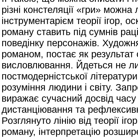
різні констеляції «гри» можна
інструментарієм теорії ігор, о
роману ставить під сумнів рац
поведінку персонажів. Художня
романом, постає як результат 
висловлювання. Йдеться не ли
постмодерністської літератури
розуміння людини і світу. Зап
виражає сучасний досвід часу і
дистанціювання та рефлексивн
Розглянуто лінію від теорії іг
роману, інтерпретацію розшир