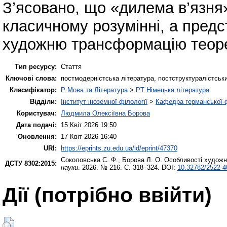
З’ясовано, що «дилема в’язня
класичному розумінні, а предс
художню трансформацію теорет
Тип ресурсу:
Стаття
Ключові слова:
постмодерністська література, постструктуралістський
Класифікатор:
P Мова та Література
>
PT Німецька література
Відділи:
Інститут іноземної філології
>
Кафедра германської фі
Користувач:
Людмила Олексіївна Борова
Дата подачі:
15 Квіт 2026 19:50
Оновлення:
17 Квіт 2026 16:40
URI:
https://eprints.zu.edu.ua/id/eprint/47370
Соколовська С. Ф.
,
Борова Л. О.
Особливості художнь
ДСТУ 8302:2015:
науки
. 2026. № 216. С. 318–324. DOI:
10.32782/2522-4
Дії ​​(потрібно ввійти)