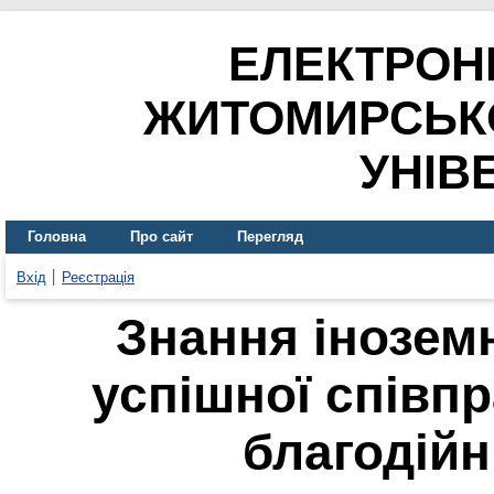
ЕЛЕКТРОН
ЖИТОМИРСЬК
УНІВ
Головна
Про сайт
Перегляд
Вхід
Реєстрація
Знання інозем
успішної співп
благодій