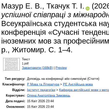
Мазур Е. В.
,
Ткачук Т. І.
(202
успішної співпраці з міжнаро
Всеукраїнська студентська на
конференція «Сучасні тенденці
іноземних мов за професійним
р., Житомир. С. 1–4.
Текст
1.pdf
Завантажити (168kB)
|
Preview
Тип ресурсу:
Доповідь на конференції або симпозіумі (Стаття)
Класифікатор:
P Мова та Література
>
PE Англійська мова
Відділи:
Інститут педагогіки
>
Кафедра англійської мови з мето
Користувач:
Олена Анатоліївна Зимовець
Дата подачі:
15 Квіт 2026 23:44
Оновлення:
15 Квіт 2026 23:44