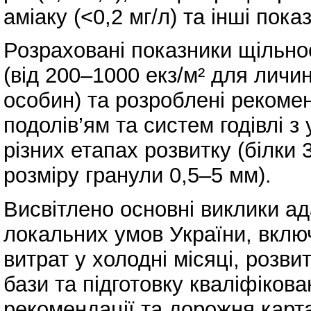
аміаку (<0,2 мг/л) та інші пока
Розраховані показники щільнос
(від 200–1000 екз/м² для личи
особин) та розроблені рекоме
подолів’ям та систем годівлі 
різних етапах розвитку (білки
розміру гранули 0,5–5 мм).
Висвітлено основні виклики ад
локальних умов України, вклю
витрат у холодні місяці, розв
бази та підготовку кваліфікова
рекомендації та дорожня карта