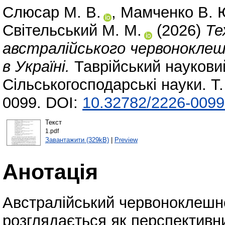
Слюсар М. В.
,
Мамченко В. 
Світельський М. М.
(2026)
Те
австралійського червоноклешн
в Україні.
Таврійський науковий
Сільськогосподарські науки. Т
0099. DOI:
10.32782/2226-0099
Текст
1.pdf
Завантажити (329kB)
|
Preview
Анотація
Австралійський червоноклешнев
розглядається як перспективни