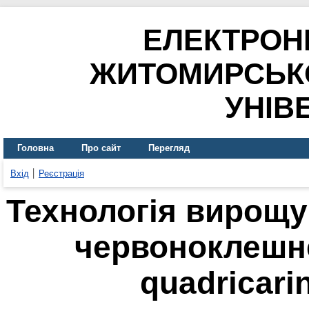
ЕЛЕКТРОН
ЖИТОМИРСЬК
УНІВ
Головна
Про сайт
Перегляд
Вхід
Реєстрація
Технологія вирощу
червоноклешне
quadricarin