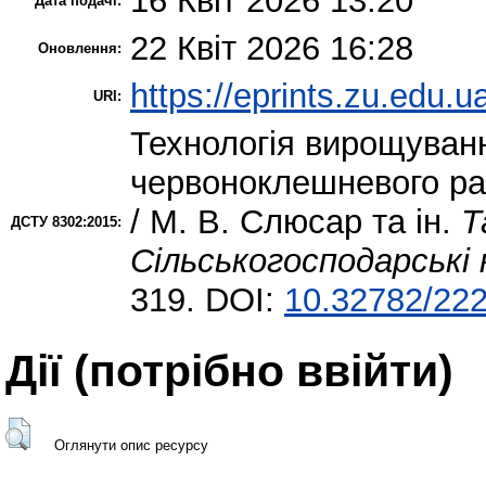
16 Квіт 2026 13:20
Дата подачі:
22 Квіт 2026 16:28
Оновлення:
https://eprints.zu.edu.u
URI:
Технологія вирощуванн
червоноклешневого рака
/ М. В. Слюсар та ін.
Т
ДСТУ 8302:2015:
Сільськогосподарські 
319. DOI:
10.32782/222
Дії ​​(потрібно ввійти)
Оглянути опис ресурсу