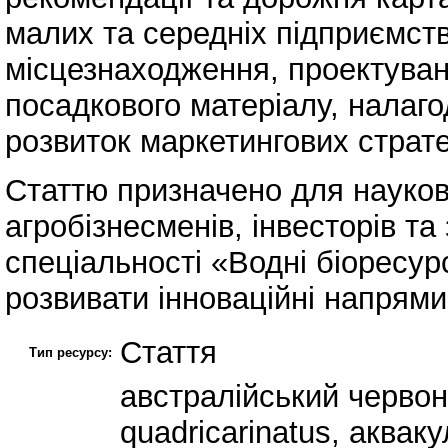
малих та середніх підприємст
місцезнаходження, проектуван
посадкового матеріалу, налаг
розвиток маркетингових страте
Статтю призначено для науковц
агробізнесменів, інвесторів та
спеціальності «Водні біоресурс
розвивати інноваційні напрями
Стаття
Тип ресурсу:
австралійський черво
quadricarinatus, аквак