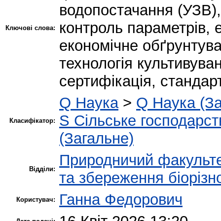
водопостачання (УЗВ),
контроль параметрів, е
Ключові слова:
економічне обґрунтува
технологія культивуван
сертифікація, стандарт
Q Наука
>
Q Наука (За
S Сільське господарст
Класифікатор:
(Загальне)
Природничий факульт
Відділи:
та збереження біорізн
Ганна Федорович
Користувач: