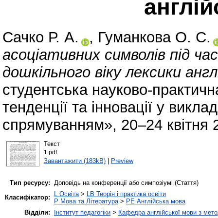
англій
Сачко Р. А.
,
Гуманкова О. С.
асоціативних символів під час
дошкільного віку лексики англ
студентська науково-практичн
тенденції та інновації у викл
спрямуванням», 20–24 квітня 2
Текст
1.pdf
Завантажити (183kB)
|
Preview
Тип ресурсу:
Доповідь на конференції або симпозіумі (Стаття)
L Освіта
>
LB Теорія і практика освіти
Класифікатор:
P Мова та Література
>
PE Англійська мова
Відділи:
Інститут педагогіки
>
Кафедра англійської мови з мето