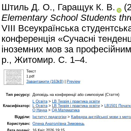
Штиль Д. О.
,
Гаращук К. В.
(
Elementary School Students thr
VІІІ Всеукраїнська студентськ
конференція «Сучасні тенденці
іноземних мов за професійним
р., Житомир. С. 1–4.
Текст
1.pdf
Завантажити (163kB)
|
Preview
Тип ресурсу:
Доповідь на конференції або симпозіумі (Стаття)
L Освіта
>
LB Теорія і практика освіти
Класифікатор:
L Освіта
>
LB Теорія і практика освіти
>
LB1501 Початк
Q Наука
>
QA Математика
Відділи:
Інститут педагогіки
>
Кафедра англійської мови з мето
Користувач:
Олена Анатоліївна Зимовець
Дата подачі:
16 Квіт 2026 19:15