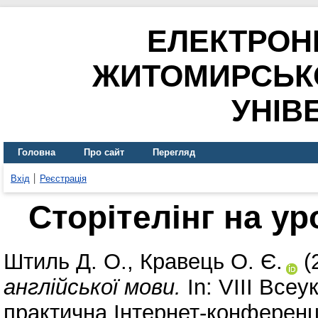
ЕЛЕКТРОН
ЖИТОМИРСЬК
УНІВ
Головна
Про сайт
Перегляд
Вхід
Реєстрація
Сторітелінг на ур
Штиль Д. О.
,
Кравець О. Є.
(
англійської мови.
In: VІІІ Всеу
практична Інтернет-конференці