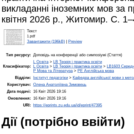
викладанні іноземних мов за 
квітня 2026 р., Житомир. С. 1–
Текст
1.pdf
Завантажити (196kB)
|
Preview
Тип ресурсу:
Доповідь на конференції або симпозіумі (Стаття)
L Освіта
>
LB Теорія і практика освіти
Класифікатор:
L Освіта
>
LB Теорія і практика освіти
>
LB1603 Середн
P Мова та Література
>
PE Англійська мова
Відділи:
Інститут педагогіки
>
Кафедра англійської мови з мето
Користувач:
Олена Анатоліївна Зимовець
Дата подачі:
16 Квіт 2026 19:16
Оновлення:
16 Квіт 2026 19:16
URI:
https://eprints.zu.edu.ua/id/eprint/47395
Дії ​​(потрібно ввійти)