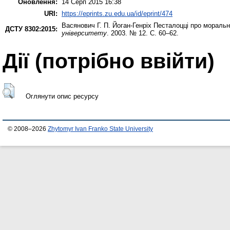
Оновлення:
14 Серп 2015 16:38
URI:
https://eprints.zu.edu.ua/id/eprint/474
Васянович Г. П.
Йоган-Генріх Песталоцці про моральн
ДСТУ 8302:2015:
університету
. 2003. № 12. С. 60–62.
Дії ​​(потрібно ввійти)
Оглянути опис ресурсу
© 2008–2026
Zhytomyr Ivan Franko State University