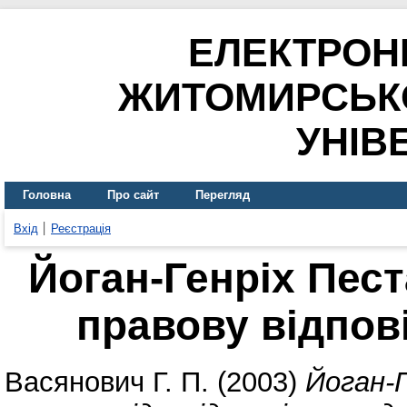
ЕЛЕКТРОН
ЖИТОМИРСЬК
УНІВ
Головна
Про сайт
Перегляд
Вхід
Реєстрація
Йоган-Генріх Пес
правову відпов
Васянович Г. П.
(2003)
Йоган-Г