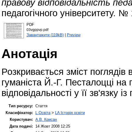
правову відповідальність педа
педагогічного університету. № 
PDF
03vgppvp.pdf
Завантажити (119kB)
|
Preview
Анотація
Розкривається зміст поглядів 
гуманіста Й.-Г. Песталоцці н
відповідальності у її зв'язку 
Тип ресурсу:
Стаття
Класифікатор:
L Освіта
>
LA Історія освіти
Користувач:
А.В. Крисан
Дата подачі:
14 Жовт 2008 12:25