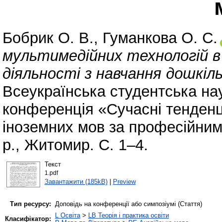
Бобрик О. В.
,
Гуманкова О. С.
мультимедійних технологій в п
діяльності з навчання дошкіль
Всеукраїнська студентська на
конференція «Сучасні тенденці
іноземних мов за професійним
р., Житомир. С. 1–4.
Текст
1.pdf
Завантажити (185kB)
|
Preview
Тип ресурсу:
Доповідь на конференції або симпозіумі (Стаття)
L Освіта
>
LB Теорія і практика освіти
Класифікатор: