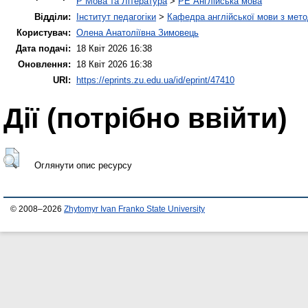
P Мова та Література
>
PE Англійська мова
Відділи:
Інститут педагогіки
>
Кафедра англійської мови з мето
Користувач:
Олена Анатоліївна Зимовець
Дата подачі:
18 Квіт 2026 16:38
Оновлення:
18 Квіт 2026 16:38
URI:
https://eprints.zu.edu.ua/id/eprint/47410
Дії ​​(потрібно ввійти)
Оглянути опис ресурсу
© 2008–2026
Zhytomyr Ivan Franko State University