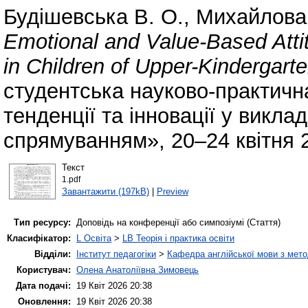
Будішевська В. О.
,
Михайлова 
Emotional and Value-Based Atti
in Children of Upper-Kindergart
студентська науково-практичн
тенденції та інновації у викл
спрямуванням», 20–24 квітня 2
Текст
1.pdf
Завантажити (197kB)
|
Preview
Тип ресурсу:
Доповідь на конференції або симпозіумі (Стаття)
Класифікатор:
L Освіта
>
LB Теорія і практика освіти
Відділи:
Інститут педагогіки
>
Кафедра англійської мови з мето
Користувач:
Олена Анатоліївна Зимовець
Дата подачі:
19 Квіт 2026 20:38
Оновлення:
19 Квіт 2026 20:38