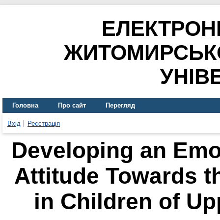
ЕЛЕКТРОН
ЖИТОМИРСЬК
УНІВ
Головна
Про сайт
Перегляд
Вхід
Реєстрація
Developing an Emo
Attitude Towards t
in Children of U