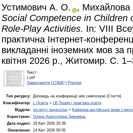
Устимович А. О.
,
Михайлова 
Social Competence in Children 
Role-Play Activities.
In: VІІІ Вс
практична Інтернет-конференці
викладанні іноземних мов за 
квітня 2026 р., Житомир. С. 1–
Текст
1.pdf
Завантажити (174kB)
|
Preview
Тип ресурсу:
Доповідь на конференції або симпозіумі (Стаття)
Класифікатор:
L Освіта
>
LB Теорія і практика освіти
Відділи:
Інститут педагогіки
>
Кафедра англійської мови з мето
Користувач:
Олена Анатоліївна Зимовець
Дата подачі:
19 Квіт 2026 20:39
Оновлення:
24 Квіт 2026 00:05