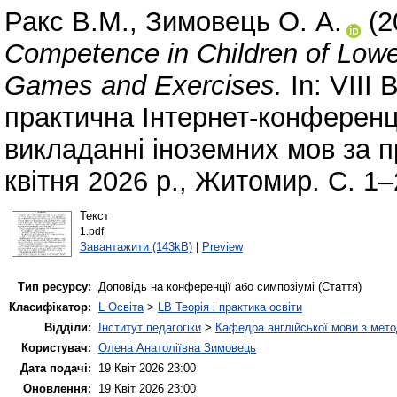
Ракс В.М.
,
Зимовець О. А.
(2
Competence in Children of Lowe
Games and Exercises.
In: VІІІ
практична Інтернет-конференці
викладанні іноземних мов за 
квітня 2026 р., Житомир. С. 1–
Текст
1.pdf
Завантажити (143kB)
|
Preview
Тип ресурсу:
Доповідь на конференції або симпозіумі (Стаття)
Класифікатор:
L Освіта
>
LB Теорія і практика освіти
Відділи:
Інститут педагогіки
>
Кафедра англійської мови з мето
Користувач:
Олена Анатоліївна Зимовець
Дата подачі:
19 Квіт 2026 23:00
Оновлення:
19 Квіт 2026 23:00