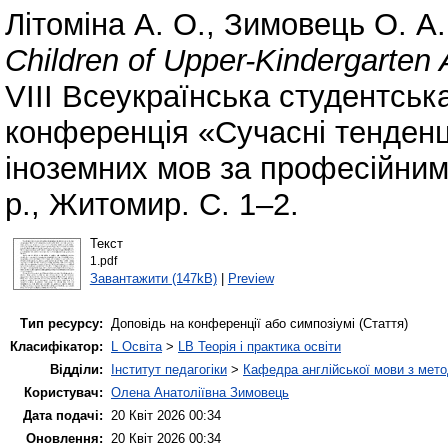
Літоміна А. О.
,
Зимовець О. А.
Children of Upper-Kindergarten
VІІІ Всеукраїнська студентськ
конференція «Сучасні тенденці
іноземних мов за професійним
р., Житомир. С. 1–2.
Текст
1.pdf
Завантажити (147kB)
|
Preview
Тип ресурсу:
Доповідь на конференції або симпозіумі (Стаття)
Класифікатор:
L Освіта
>
LB Теорія і практика освіти
Відділи:
Інститут педагогіки
>
Кафедра англійської мови з мето
Користувач:
Олена Анатоліївна Зимовець
Дата подачі:
20 Квіт 2026 00:34
Оновлення:
20 Квіт 2026 00:34