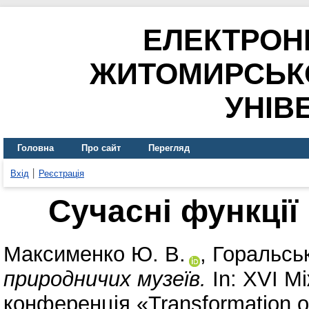
ЕЛЕКТРОН
ЖИТОМИРСЬК
УНІВ
Головна
Про сайт
Перегляд
Вхід
Реєстрація
Сучасні функції
Максименко Ю. В.
,
Горальськ
природничих музеїв.
In: XVI М
конференція «Transformation of 