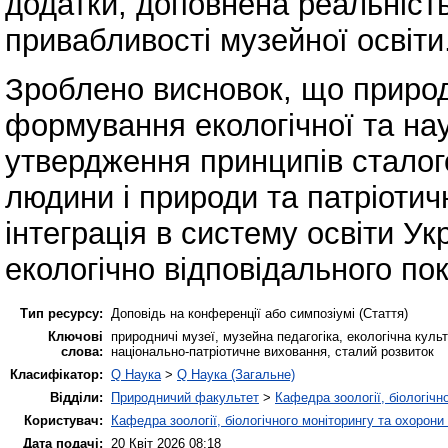
додатки, доповнена реальність
привабливості музейної освіти
Зроблено висновок, що природ
формування екологічної та нау
утвердження принципів сталого
людини і природи та патріотич
інтеграція в систему освіти У
екологічно відповідального пок
Тип ресурсу:
Доповідь на конференції або симпозіумі (Стаття)
Ключові
природничі музеї, музейна педагогіка, екологічна куль
слова:
національно-патріотичне виховання, сталий розвиток
Класифікатор:
Q Наука
>
Q Наука (Загальне)
Відділи:
Природничий факультет
>
Кафедра зоології, біологічн
Користувач:
Кафедра зоології, біологічного моніторингу та охорони
Дата подачі:
20 Квіт 2026 08:18