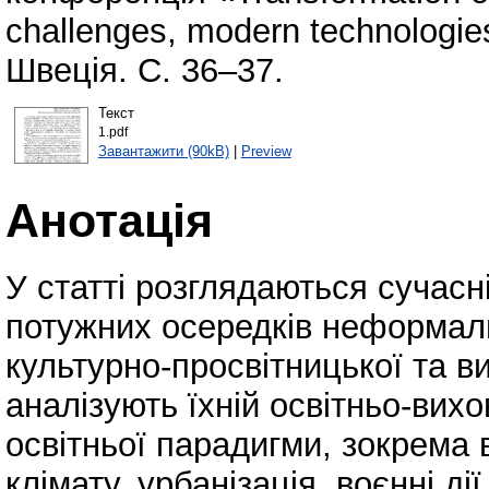
challenges, modern technologie
Швеція. С. 36–37.
Текст
1.pdf
Завантажити (90kB)
|
Preview
Анотація
У статті розглядаються сучасн
потужних осередків неформальн
культурно-просвітницької та в
аналізують їхній освітньо-вихо
освітньої парадигми, зокрема 
клімату, урбанізація, воєнні д