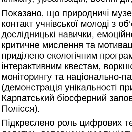
Показано, що природничі музе
контакт учнівської молоді з о
дослідницькі навички, емоцій
критичне мислення та мотивац
приділено екологічним програ
інтерактивним квестам, воркш
моніторингу та національно-па
(демонстрація унікальності пр
Карпатський біосферний запов
Полісся).
Підкреслено роль цифрових тех