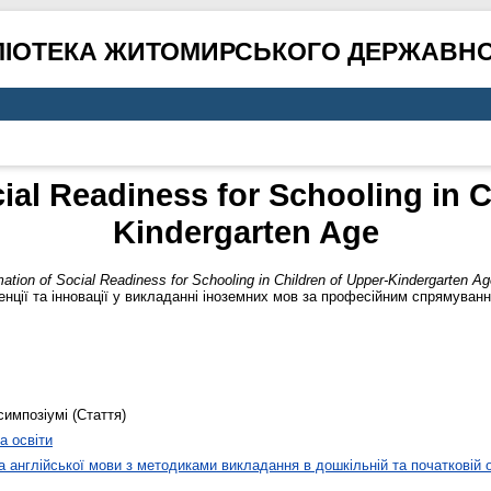
ЛІОТЕКА ЖИТОМИРСЬКОГО ДЕРЖАВНО
ial Readiness for Schooling in C
Kindergarten Age
ation of Social Readiness for Schooling in Children of Upper-Kindergarten Ag
нції та інновації у викладанні іноземних мов за професійним спрямування
симпозіумі (Стаття)
а освіти
 англійської мови з методиками викладання в дошкільній та початковій о