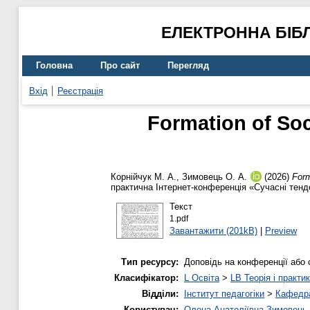
ЕЛЕКТРОННА БІБ
Головна
Про сайт
Перегляд
Вхід
Реєстрація
Formation of Soc
Корнійчук М. А.
,
Зимовець О. А.
(2026)
Form
практична Інтернет-конференція «Сучасні тенде
Текст
1.pdf
Завантажити (201kB)
|
Preview
Тип ресурсу:
Доповідь на конференції або 
Класифікатор:
L Освіта
>
LB Теорія і практик
Відділи:
Інститут педагогіки
>
Кафедра
Користувач:
Олена Анатоліївна Зимовець