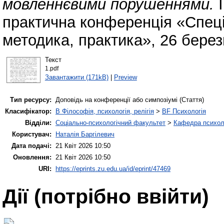
мовленнєвими порушеннями.
I
практична конференція «Спеціа
методика, практика», 26 берез
Текст
1.pdf
Завантажити (171kB)
|
Preview
Тип ресурсу:
Доповідь на конференції або симпозіумі (Стаття)
Класифікатор:
B Філософія, психологія, релігія
>
BF Психологія
Відділи:
Соціально-психологічний факультет
>
Кафедра психолог
Користувач:
Наталія Баргілевич
Дата подачі:
21 Квіт 2026 10:50
Оновлення:
21 Квіт 2026 10:50
URI:
https://eprints.zu.edu.ua/id/eprint/47469
Дії ​​(потрібно ввійти)