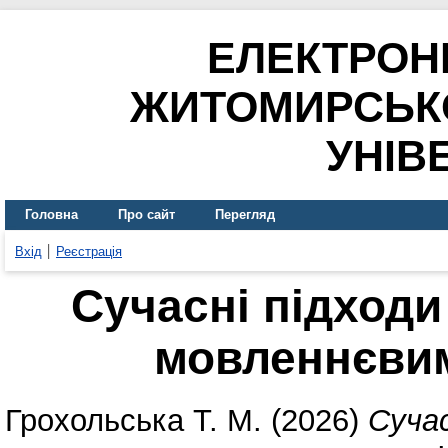
ЕЛЕКТРОН
ЖИТОМИРСЬК
УНІВ
Головна
Про сайт
Перегляд
Вхід
Реєстрація
Сучасні підходи
мовленнєви
Грохольська Т. М.
(2026)
Сучас