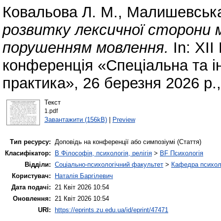
Ковальова Л. М.
,
Малишевська 
розвитку лексичної сторони 
порушенням мовлення.
In: XII
конференція «Спеціальна та ін
практика», 26 березня 2026 р.
Текст
1.pdf
Завантажити (156kB)
|
Preview
Тип ресурсу:
Доповідь на конференції або симпозіумі (Стаття)
Класифікатор:
B Філософія, психологія, релігія
>
BF Психологія
Відділи:
Соціально-психологічний факультет
>
Кафедра психолог
Користувач:
Наталія Баргілевич
Дата подачі:
21 Квіт 2026 10:54
Оновлення:
21 Квіт 2026 10:54
URI:
https://eprints.zu.edu.ua/id/eprint/47471