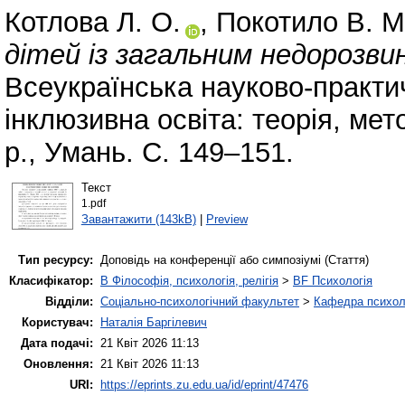
Котлова Л. О.
,
Покотило В. М
дітей із загальним недорозвин
Всеукраїнська науково-практи
інклюзивна освіта: теорія, ме
р., Умань. С. 149–151.
Текст
1.pdf
Завантажити (143kB)
|
Preview
Тип ресурсу:
Доповідь на конференції або симпозіумі (Стаття)
Класифікатор:
B Філософія, психологія, релігія
>
BF Психологія
Відділи:
Соціально-психологічний факультет
>
Кафедра психолог
Користувач:
Наталія Баргілевич
Дата подачі:
21 Квіт 2026 11:13
Оновлення:
21 Квіт 2026 11:13
URI:
https://eprints.zu.edu.ua/id/eprint/47476