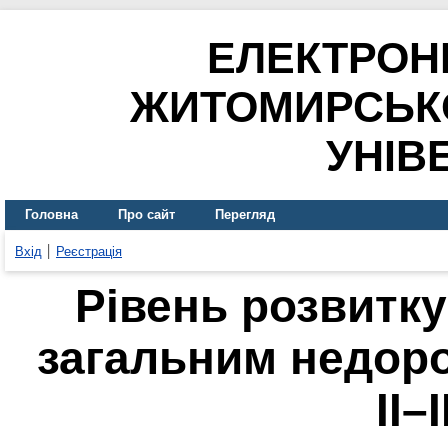
ЕЛЕКТРОН
ЖИТОМИРСЬК
УНІВ
Головна
Про сайт
Перегляд
Вхід
Реєстрація
Рівень розвитку
загальним недор
ІІ–