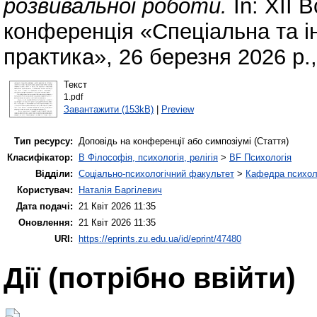
розвивальної роботи.
In: XII 
конференція «Спеціальна та ін
практика», 26 березня 2026 р.
Текст
1.pdf
Завантажити (153kB)
|
Preview
Тип ресурсу:
Доповідь на конференції або симпозіумі (Стаття)
Класифікатор:
B Філософія, психологія, релігія
>
BF Психологія
Відділи:
Соціально-психологічний факультет
>
Кафедра психолог
Користувач:
Наталія Баргілевич
Дата подачі:
21 Квіт 2026 11:35
Оновлення:
21 Квіт 2026 11:35
URI:
https://eprints.zu.edu.ua/id/eprint/47480
Дії ​​(потрібно ввійти)