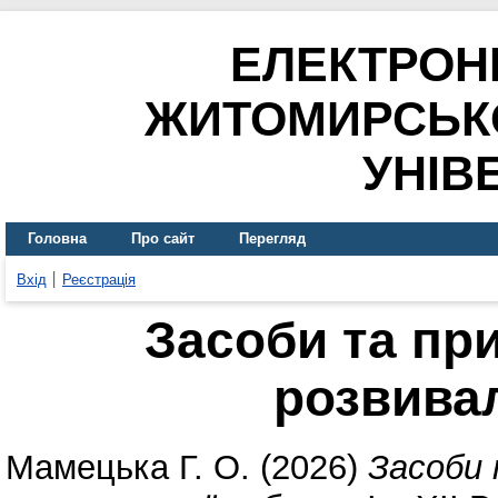
ЕЛЕКТРОН
ЖИТОМИРСЬК
УНІВ
Головна
Про сайт
Перегляд
Вхід
Реєстрація
Засоби та пр
розвива
Мамецька Г. О.
(2026)
Засоби 