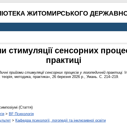
ЛІОТЕКА ЖИТОМИРСЬКОГО ДЕРЖАВНО
и стимуляції сенсорних процес
практиці
ичні прийоми стимуляції сенсорних процесів у логопедичній практиці.
In
 теорія, методика, практика», 26 березня 2026 р., Умань. С. 214–219.
симпозіумі (Стаття)
гія
>
BF Психологія
ультет
>
Кафедра психології, логопедії та інклюзивної освіти