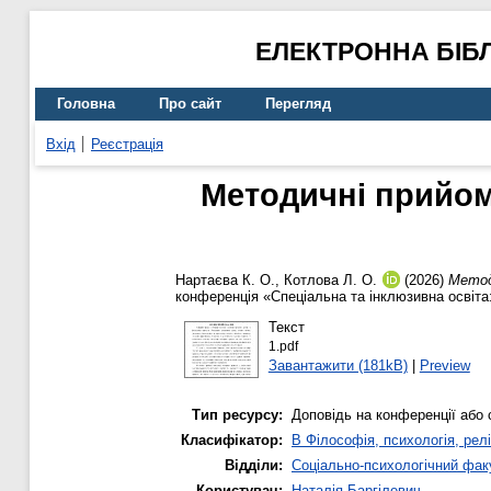
ЕЛЕКТРОННА БІБ
Головна
Про сайт
Перегляд
Вхід
Реєстрація
Методичні прийом
Нартаєва К. О.
,
Котлова Л. О.
(2026)
Метод
конференція «Спеціальна та інклюзивна освіта:
Текст
1.pdf
Завантажити (181kB)
|
Preview
Тип ресурсу:
Доповідь на конференції або 
Класифікатор:
B Філософія, психологія, релі
Відділи:
Соціально-психологічний фак
Користувач:
Наталія Баргілевич