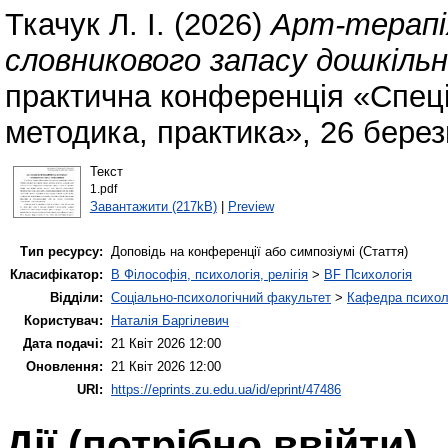
Ткачук Л. І.
(2026)
Арт-терапія
словникового запасу дошкільн
практична конференція «Спеціа
методика, практика», 26 берез
Текст
1.pdf
Завантажити (217kB)
|
Preview
Тип ресурсу:
Доповідь на конференції або симпозіумі (Стаття)
Класифікатор:
B Філософія, психологія, релігія
>
BF Психологія
Відділи:
Соціально-психологічний факультет
>
Кафедра психолог
Користувач:
Наталія Баргілевич
Дата подачі:
21 Квіт 2026 12:00
Оновлення:
21 Квіт 2026 12:00
URI:
https://eprints.zu.edu.ua/id/eprint/47486
Дії ​​(потрібно ввійти)