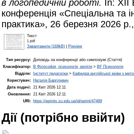
в логопедичній роботі.
In: XII
конференція «Спеціальна та ін
практика», 26 березня 2026 р.
Текст
1.pdf
Завантажити (169kB)
|
Preview
Тип ресурсу:
Доповідь на конференції або симпозіумі (Стаття)
Класифікатор:
B Філософія, психологія, релігія
>
BF Психологія
Відділи:
Інститут педагогіки
>
Кафедра англійської мови з мето
Користувач:
Наталія Баргілевич
Дата подачі:
21 Квіт 2026 12:11
Оновлення:
21 Квіт 2026 12:11
URI:
https://eprints.zu.edu.ua/id/eprint/47489
Дії ​​(потрібно ввійти)