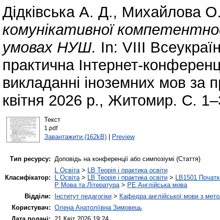
Дідківська А. Д.
,
Михайлова О.
комунікативної компетентнос
умовах НУШ.
In: VІІІ Всеукраї
практична Інтернет-конференці
викладанні іноземних мов за 
квітня 2026 р., Житомир. С. 1–
Текст
1.pdf
Завантажити (162kB)
|
Preview
Тип ресурсу:
Доповідь на конференції або симпозіумі (Стаття)
L Освіта
>
LB Теорія і практика освіти
Класифікатор:
L Освіта
>
LB Теорія і практика освіти
>
LB1501 Початк
P Мова та Література
>
PE Англійська мова
Відділи:
Інститут педагогіки
>
Кафедра англійської мови з мето
Користувач:
Олена Анатоліївна Зимовець
Дата подачі:
21 Квіт 2026 19:24