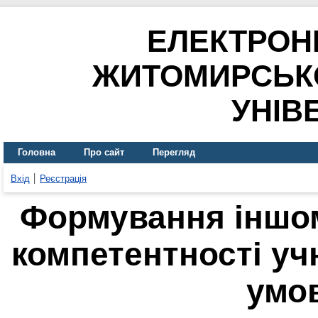
ЕЛЕКТРОН
ЖИТОМИРСЬК
УНІВ
Головна
Про сайт
Перегляд
Вхід
Реєстрація
Формування іншом
компетентності уч
умо