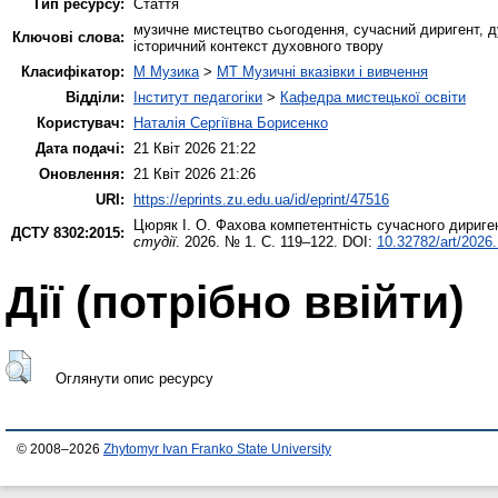
Тип ресурсу:
Стаття
музичне мистецтво сьогодення, сучасний диригент, д
Ключові слова:
історичний контекст духовного твору
Класифікатор:
M Музика
>
MT Музичні вказівки і вивчення
Відділи:
Інститут педагогіки
>
Кафедра мистецької освіти
Користувач:
Наталія Сергіївна Борисенко
Дата подачі:
21 Квіт 2026 21:22
Оновлення:
21 Квіт 2026 21:26
URI:
https://eprints.zu.edu.ua/id/eprint/47516
Цюряк І. О.
Фахова компетентність сучасного дириген
ДСТУ 8302:2015:
студії
. 2026. № 1. С. 119–122. DOI:
10.32782/art/2026.
Дії ​​(потрібно ввійти)
Оглянути опис ресурсу
© 2008–2026
Zhytomyr Ivan Franko State University