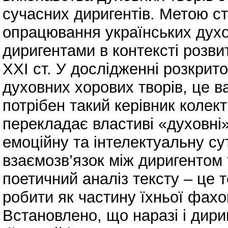
сучасних диригентів. Метою ст
опрацювання українських духо
диригентами в контексті розви
ХХІ ст. У дослідженні розкрит
духовних хорових творів, це в
потрібен такий керівник колект
перекладає властиві «духовні»
емоційну та інтелектуальну су
взаємозв’язок між диригентом 
поетичний аналіз тексту – це т
робити як частину їхньої фахов
Встановлено, що наразі і дири