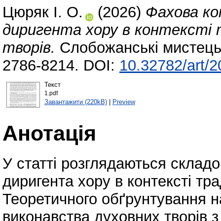
Цюряк І. О.
(2026)
Фахова ко
диригента хору в контексті 
творів.
Слобожанські мистецькі
2786-8214. DOI:
10.32782/art/2
Текст
1.pdf
Завантажити (220kB)
|
Preview
Анотація
У статті розглядаються складо
диригента хору в контексті тр
Теоретичного обґрунтування н
виконавства духовних творів 