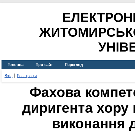
ЕЛЕКТРОН
ЖИТОМИРСЬК
УНІВ
Головна
Про сайт
Перегляд
Вхід
Реєстрація
Фахова компет
диригента хору 
виконання 