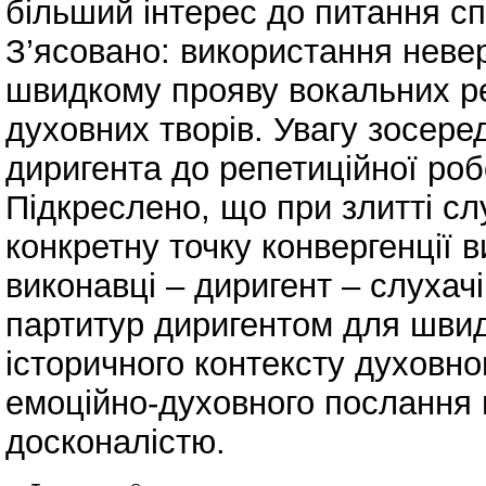
більший інтерес до питання с
З’ясовано: використання неве
швидкому прояву вокальних ре
духовних творів. Увагу зосере
диригента до репетиційної ро
Підкреслено, що при злитті сл
конкретну точку конвергенції 
виконавці – диригент – слухач
партитур диригентом для швид
історичного контексту духовно
емоційно-духовного послання 
досконалістю.