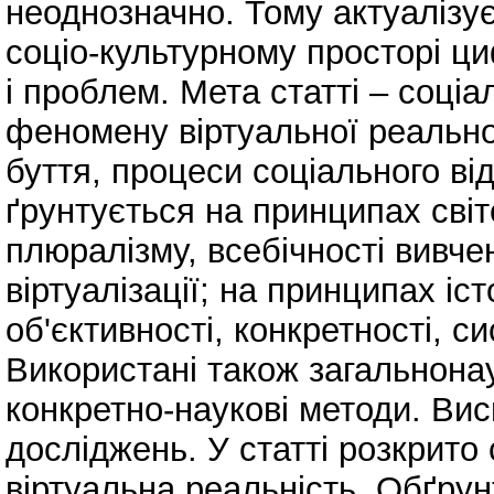
неоднозначно. Тому актуалізу
соціо-культурному просторі ци
і проблем. Мета статті – соці
феномену віртуальної реально
буття, процеси соціального в
ґрунтується на принципах світ
плюралізму, всебічності вивч
віртуалізації; на принципах іс
об'єктивності, конкретності, с
Використані також загальнонау
конкретно-наукові методи. Ви
досліджень. У статті розкрито 
віртуальна реальність. Обґрун