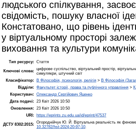
людського спілкування, засвоє
свідомість, пошуку власної іде
Констатовано, що рівень іденти
у віртуальному просторі залеж
виховання та культури комунік
Тип ресурсу:
Стаття
цифрове суспільство, віртуальний простір, віртуальна
Ключові слова:
симулякри, штучний світ
Класифікатор:
B Філософія, психологія, релігія
>
B Філософія (Зага
Відділи:
Факультет історії, права та публічного управління
>
К
Користувач:
Олександр Сергійович Яценко
Дата подачі:
23 Квіт 2026 10:50
Оновлення:
23 Квіт 2026 10:50
URI:
https://eprints.zu.edu.ua/id/eprint/47537
Огороднійчук Ю. Й.
Віртуальна реальність як феноме
ДСТУ 8302:2015:
10.32782/hst-2024-20-97-10
.