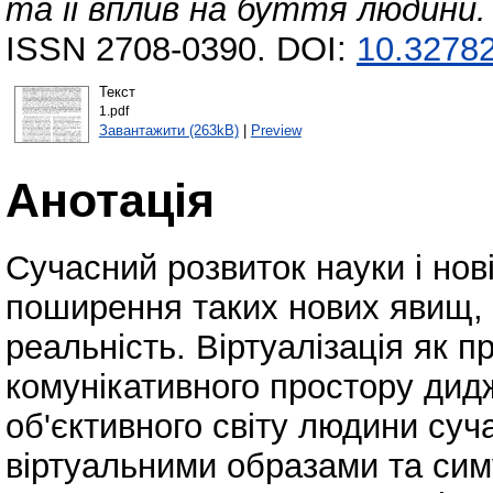
та її вплив на буття людини.
ISSN 2708-0390. DOI:
10.32782
Текст
1.pdf
Завантажити (263kB)
|
Preview
Анотація
Сучасний розвиток науки і нові
поширення таких нових явищ, я
реальність. Віртуалізація як 
комунікативного простору дидж
об'єктивного світу людини суч
віртуальними образами та си