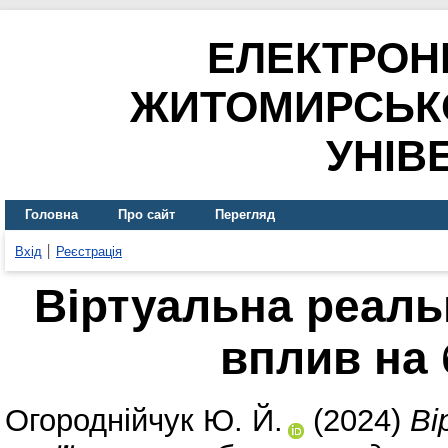
ЕЛЕКТРОН
ЖИТОМИРСЬК
УНІВ
Головна
Про сайт
Перегляд
Вхід
Реєстрація
Віртуальна реальн
вплив на
Огороднійчук Ю. Й.
(2024)
Ві