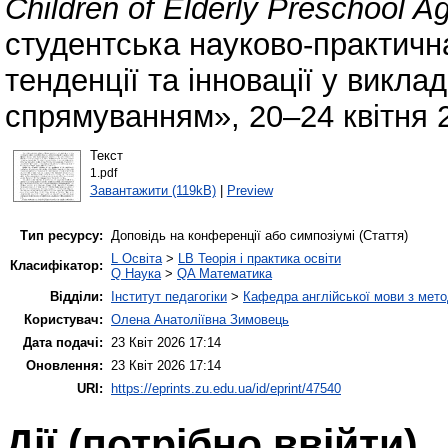
Children of Elderly Preschool A
студентська науково-практичн
тенденції та інновації у викл
спрямуванням», 20–24 квітня 2
Текст
1.pdf
Завантажити (119kB)
|
Preview
Тип ресурсу:
Доповідь на конференції або симпозіумі (Стаття)
L Освіта
>
LB Теорія і практика освіти
Класифікатор:
Q Наука
>
QA Математика
Відділи:
Інститут педагогіки
>
Кафедра англійської мови з мето
Користувач:
Олена Анатоліївна Зимовець
Дата подачі:
23 Квіт 2026 17:14
Оновлення:
23 Квіт 2026 17:14
URI:
https://eprints.zu.edu.ua/id/eprint/47540
Дії ​​(потрібно ввійти)