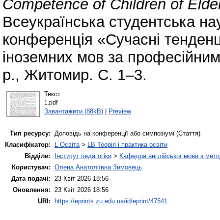
Competence of Children of Elde
Всеукраїнська студентська на
конференція «Сучасні тенденці
іноземних мов за професійним
р., Житомир. С. 1–3.
Текст
1.pdf
Завантажити (88kB)
|
Preview
Тип ресурсу:
Доповідь на конференції або симпозіумі (Стаття)
Класифікатор:
L Освіта
>
LB Теорія і практика освіти
Відділи:
Інститут педагогіки
>
Кафедра англійської мови з мето
Користувач:
Олена Анатоліївна Зимовець
Дата подачі:
23 Квіт 2026 18:56
Оновлення:
23 Квіт 2026 18:56
URI:
https://eprints.zu.edu.ua/id/eprint/47541