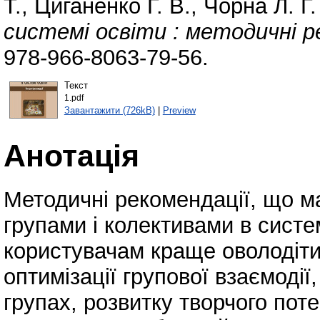
Т.
,
Циганенко Г. В.
,
Чорна Л. Г.
системі освіти : методичні р
978-966-8063-79-56.
Текст
1.pdf
Завантажити (726kB)
|
Preview
Анотація
Методичні рекомендації, що м
групами і колективами в систе
користувачам краще оволодіти
оптимізації групової взаємодії
групах, розвитку творчого поте