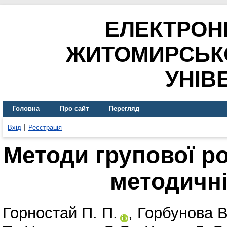
ЕЛЕКТРОН
ЖИТОМИРСЬК
УНІВ
Головна
Про сайт
Перегляд
Вхід
Реєстрація
Методи групової ро
методичні
Горностай П. П.
,
Горбунова В