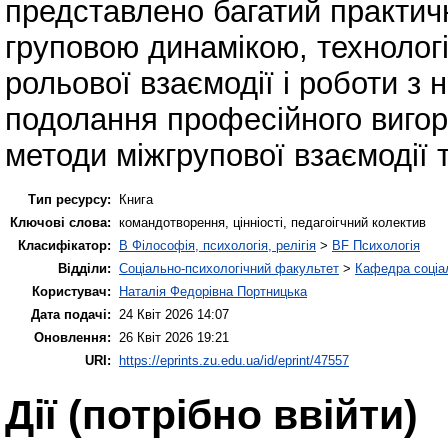
представлено багатий практичн
груповою динамікою, технолог
рольової взаємодії і роботи з
подолання професійного вигор
методи міжгрупової взаємодії 
Тип ресурсу:
Книга
Ключові слова:
командотворення, цінніості, педагоігчний колектив
Класифікатор:
B Філософія, психологія, релігія
>
BF Психологія
Відділи:
Соціально-психологічний факультет
>
Кафедра соціал
Користувач:
Наталія Федорівна Портницька
Дата подачі:
24 Квіт 2026 14:07
Оновлення:
26 Квіт 2026 19:21
URI:
https://eprints.zu.edu.ua/id/eprint/47557
Дії ​​(потрібно ввійти)