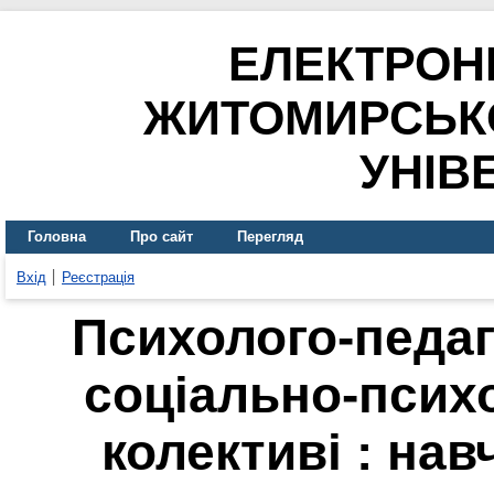
ЕЛЕКТРОН
ЖИТОМИРСЬК
УНІВ
Головна
Про сайт
Перегляд
Вхід
Реєстрація
Психолого-педаг
соціально-психо
колективі : на