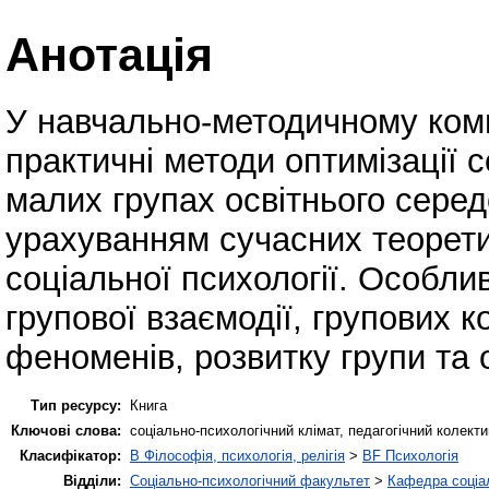
Анотація
У навчально-методичному ком
практичні методи оптимізації с
малих групах освітнього сере
урахуванням сучасних теорети
соціальної психології. Особл
групової взаємодії, групових к
феноменів, розвитку групи та о
Тип ресурсу:
Книга
Ключові слова:
соціально-психологічний клімат, педагогічний колекти
Класифікатор:
B Філософія, психологія, релігія
>
BF Психологія
Відділи:
Соціально-психологічний факультет
>
Кафедра соціал