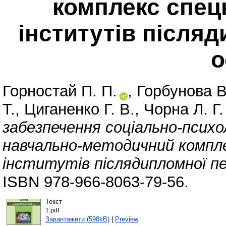
комплекс спец
інститутів післяд
о
Горностай П. П.
,
Горбунова В
Т.
,
Циганенко Г. В.
,
Чорна Л. Г.
забезпечення соціально-психол
навчально-методичний компле
інститутів післядипломної пе
ISBN 978-966-8063-79-56.
Текст
1.pdf
Завантажити (598kB)
|
Preview