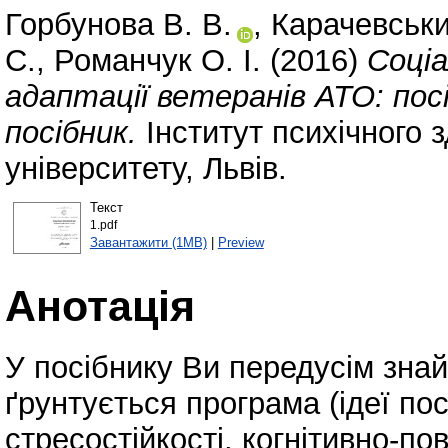
Горбунова В. В.
,
Карачевськи
С.
,
Романчук О. І.
(2016)
Соціа
адаптації ветеранів АТО: посі
посібник.
Інститут психічного 
університету, Львів.
Текст
1.pdf
Завантажити (1MB)
|
Preview
Анотація
У посібнику Ви передусім зна
ґрунтується програма (ідеї по
стресостійкості, когнітивно-по