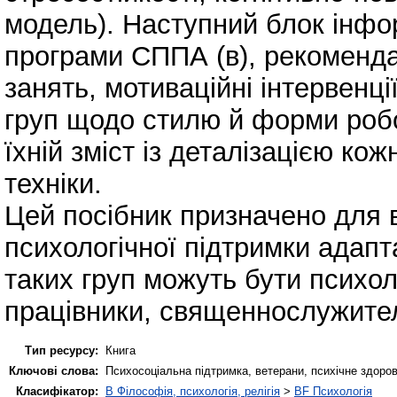
модель). Наступний блок інфо
програми СППА (в), рекоменда
занять, мотиваційні інтервенц
груп щодо стилю й форми робо
їхній зміст із деталізацією кож
техніки.
Цей посібник призначено для 
психологічної підтримки адапт
таких груп можуть бути психол
працівники, священнослужителі
Тип ресурсу:
Книга
Ключові слова:
Психосоціальна підтримка, ветерани, психічне здоров'
Класифікатор:
B Філософія, психологія, релігія
>
BF Психологія