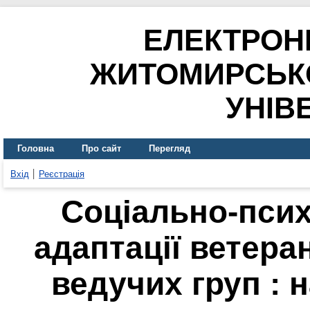
ЕЛЕКТРОН
ЖИТОМИРСЬК
УНІВ
Головна
Про сайт
Перегляд
Вхід
Реєстрація
Соціально-псих
адаптації ветера
ведучих груп : 