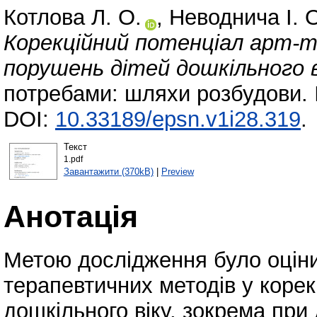
Котлова Л. О.
,
Неводнича І. 
Корекційний потенціал арт-те
порушень дітей дошкільного в
потребами: шляхи розбудови. 
DOI:
10.33189/epsn.v1i28.319
.
Текст
1.pdf
Завантажити (370kB)
|
Preview
Анотація
Метою дослідження було оціни
терапевтичних методів у корек
дошкільного віку, зокрема при