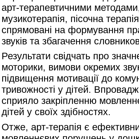
арт-терапевтичними методами,
музикотерапія, пісочна терапія,
спрямовані на формування пра
звуків та збагачення словников
Результати свідчать про знач
моторики, вимови окремих звук
підвищення мотивації до комун
тривожності у дітей. Впровадж
сприяло закріпленню мовленнє
дітей у своїх здібностях.
Отже, арт-терапія є ефективн
мовленнєвих порушень у дошкі