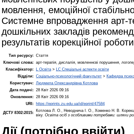
мовлення, емоційної стабільнос
Системне впровадження арт-т
дошкільних закладів рекоменду
результатів корекційної роботи
Тип ресурсу:
Стаття
Ключові слова:
арт-терапія, дислалія, мовленнєві порушення, логопе
Класифікатор:
L Освіта
>
LC Спеціальні аспекти освіти
Відділи:
Соціально-психологічний факультет
>
Кафедра психол
Користувач:
Людмила Олександрівна Котлова
Дата подачі:
28 Квіт 2026 09:16
Оновлення:
28 Квіт 2026 09:16
URI:
https://eprints.zu.edu.ua/id/eprint/47584
Котлова Л. О.
,
Неводнича І. О.
,
Хоменко Н. В.
Корекц
ДСТУ 8302:2015:
віку.
Освіта осіб з особливими потребами: шляхи ро
Дії ​​(потрібно ввійти)