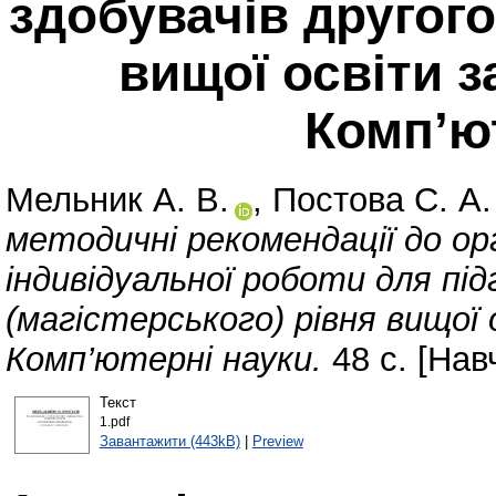
здобувачів другого
вищої освіти з
Комп’ю
Мельник А. В.
,
Постова С. А.
методичні рекомендації до орг
індивідуальної роботи для під
(магістерського) рівня вищої
Комп’ютерні науки.
48 с. [Нав
Текст
1.pdf
Завантажити (443kB)
|
Preview