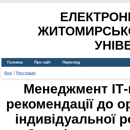
ЕЛЕКТРОН
ЖИТОМИРСЬК
УНІВ
Головна
Про сайт
Перегляд
Вхід
Реєстрація
Менеджмент ІТ-
рекомендації до ор
індивідуальної р