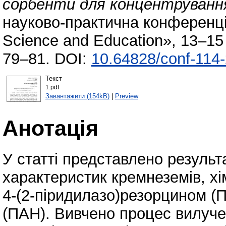
сорбенти для концентрування іо
науково-практична конференці
Science and Education», 13–15
79–81. DOI:
10.64828/conf-114
Текст
1.pdf
Завантажити (154kB)
|
Preview
Анотація
У статті представлено резуль
характеристик кремнеземів, х
4-(2-піридилазо)резорцином (П
(ПАН). Вивчено процес вилучен