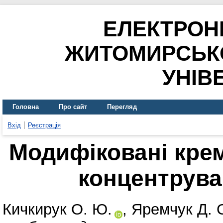
ЕЛЕКТРОН
ЖИТОМИРСЬК
УНІВ
Головна
Про сайт
Перегляд
Вхід
Реєстрація
Модифіковані кре
концентруванн
Кичкирук О. Ю.
,
Яремчук Д. 