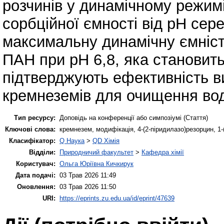
розчинів у динамічному режим
сорбційної ємності від рН сер
максимальну динамічну ємніст
ПАН при рН 6,8, яка становить 
підтверджують ефективність 
кремнеземів для очищення водн
Тип ресурсу:
Доповідь на конференції або симпозіумі (Стаття)
Ключові слова:
кремнезем, модифікація, 4-(2-піридилазо)резорцин, 1-(
Класифікатор:
Q Наука
>
QD Хімія
Відділи:
Природничий факультет
>
Кафедра хімії
Користувач:
Ольга Юріївна Кичкирук
Дата подачі:
03 Трав 2026 11:49
Оновлення:
03 Трав 2026 11:50
URI:
https://eprints.zu.edu.ua/id/eprint/47639