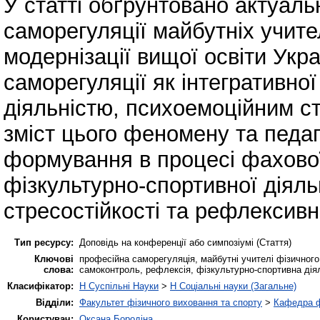
У статті обґрунтовано актуал
саморегуляції майбутніх учите
модернізації вищої освіти Укр
саморегуляції як інтегративно
діяльністю, психоемоційним с
зміст цього феномену та педаг
формування в процесі фахової
фізкультурно-спортивної діяль
стресостійкості та рефлексивн
Тип ресурсу:
Доповідь на конференції або симпозіумі (Стаття)
Ключові
професійна саморегуляція, майбутні учителі фізичного 
слова:
самоконтроль, рефлексія, фізкультурно-спортивна дія
Класифікатор:
H Суспільні Науки
>
H Соціальні науки (Загальне)
Відділи:
Факультет фізичного виховання та спорту
>
Кафедра ф
Користувач:
Оксана Бородіна