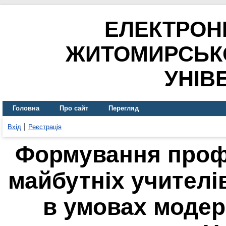
ЕЛЕКТРОН
ЖИТОМИРСЬК
УНІВ
Головна
Про сайт
Перегляд
Вхід
Реєстрація
Формування профе
майбутніх учителі
в умовах модерн