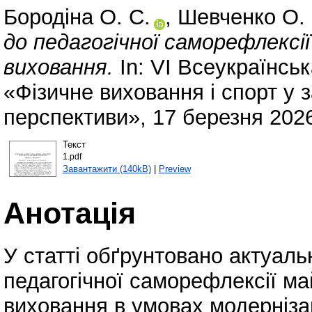
Бородіна О. С.
,
Шевченко О. 
до педагогічної саморефлексі
виховання.
In: VI Всеукраїнсь
«Фізичне виховання і спорт у 
перспективи», 17 березня 2026
Текст
1.pdf
Завантажити (140kB)
|
Preview
Анотація
У статті обґрунтовано актуаль
педагогічної саморефлексії ма
виховання в умовах модернізац