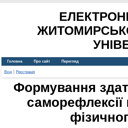
ЕЛЕКТРОН
ЖИТОМИРСЬК
УНІВ
Головна
Про сайт
Перегляд
Вхід
Реєстрація
Формування здатн
саморефлексії 
фізично