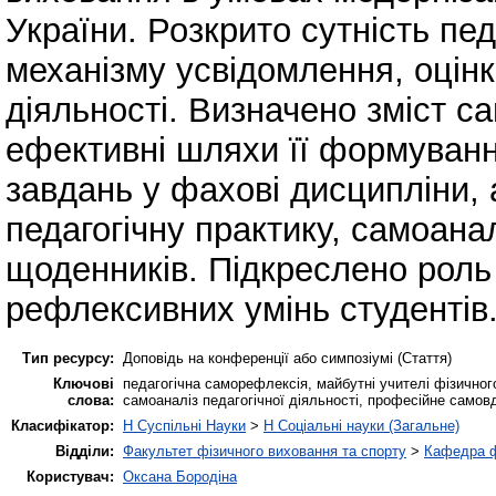
України. Розкрито сутність пед
механізму усвідомлення, оцінк
діяльності. Визначено зміст с
ефективні шляхи її формуванн
завдань у фахові дисципліни, 
педагогічну практику, самоан
щоденників. Підкреслено роль
рефлексивних умінь студентів
Тип ресурсу:
Доповідь на конференції або симпозіумі (Стаття)
Ключові
педагогічна саморефлексія, майбутні учителі фізичного
слова:
самоаналіз педагогічної діяльності, професійне самов
Класифікатор:
H Суспільні Науки
>
H Соціальні науки (Загальне)
Відділи:
Факультет фізичного виховання та спорту
>
Кафедра ф
Користувач:
Оксана Бородіна