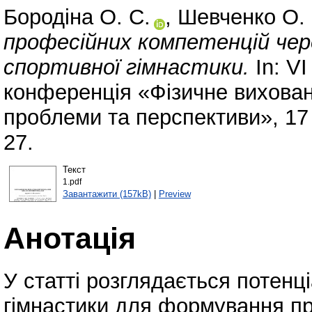
Бородіна О. С.
,
Шевченко О. 
професійних компетенцій чер
спортивної гімнастики.
In: V
конференція «Фізичне вихованн
проблеми та перспективи», 17
27.
Текст
1.pdf
Завантажити (157kB)
|
Preview
Анотація
У статті розглядається потенц
гімнастики для формування пр