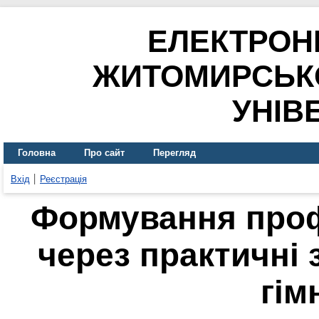
ЕЛЕКТРОН
ЖИТОМИРСЬК
УНІВ
Головна
Про сайт
Перегляд
Вхід
Реєстрація
Формування проф
через практичні 
гім