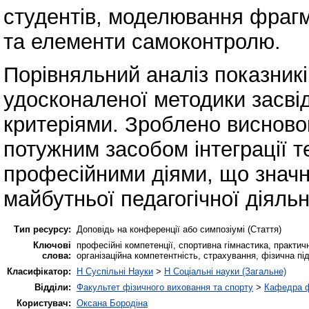
студентів, моделювання фрагм
та елементи самоконтролю.
Порівняльний аналіз показникі
удосконаленої методики засвід
критеріями. Зроблено висново
потужним засобом інтеграції т
професійними діями, що значно
майбутньої педагогічної діяльн
Тип ресурсу:
Доповідь на конференції або симпозіумі (Стаття)
Ключові
професійні компетенції, спортивна гімнастика, практич
слова:
організаційна компетентність, страхування, фізична під
Класифікатор:
H Суспільні Науки
>
H Соціальні науки (Загальне)
Відділи:
Факультет фізичного виховання та спорту
>
Кафедра ф
Користувач:
Оксана Бородіна