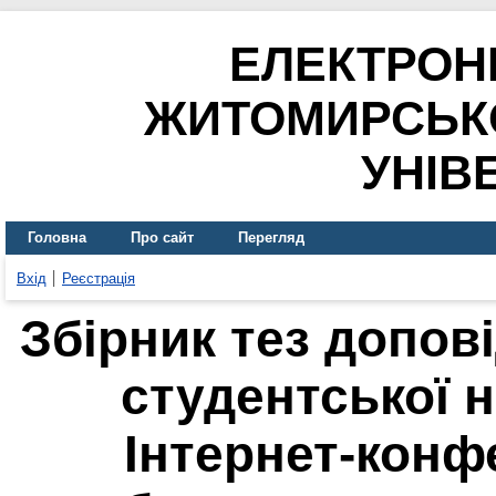
ЕЛЕКТРОН
ЖИТОМИРСЬК
УНІВ
Головна
Про сайт
Перегляд
Вхід
Реєстрація
Збірник тез допов
студентської 
Інтернет-конф