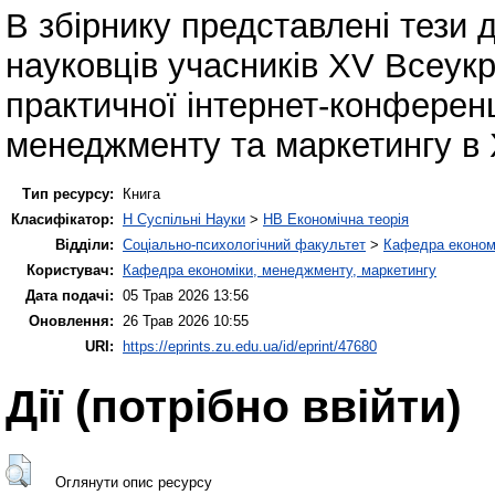
В збірнику представлені тези 
науковців учасників ХV Всеукр
практичної інтернет-конферен
менеджменту та маркетингу в Х
Тип ресурсу:
Книга
Класифікатор:
H Суспільні Науки
>
HB Економічна теорія
Відділи:
Соціально-психологічний факультет
>
Кафедра економі
Користувач:
Кафедра економіки, менеджменту, маркетингу
Дата подачі:
05 Трав 2026 13:56
Оновлення:
26 Трав 2026 10:55
URI:
https://eprints.zu.edu.ua/id/eprint/47680
Дії ​​(потрібно ввійти)
Оглянути опис ресурсу