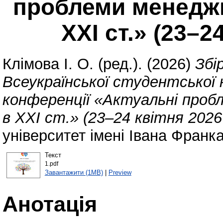
проблеми менеджм
ХХІ ст.» (23–2
Клімова І. О.
(ред.). (2026)
Збі
Всеукраїнської студентської
конференції «Актуальні про
в ХХІ ст.» (23–24 квітня 2026
університет імені Івана Франка
Текст
1.pdf
Завантажити (1MB)
|
Preview
Анотація