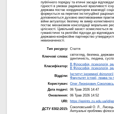
публічного порядку та етичні засади відповід
гідності в умовах радикальної вразливості іс
держава постає координатором взаємодії соціал
формується на перетині інституційної раціональ
доповнюються духовно вмотивованими практиками
війни актуалізує безпеку як вимір колективно
постає механізмом консолідації моральних рес
цілісності. Цивільний захист осмислюється як
гуманістичні та релігійні підходи до відповіда
державно-конфесійне партнерство утверджується
невизначеності.
Тип ресурсу:
Стаття
світогляд, безпека, державно
Ключові слова:
ідентичність, людина, суспі
B Філософія, психологія, рел
Класифікатор:
B Філософія, психологія, рел
Інститут іноземної філології
Відділи:
Факультет історії, права та
Користувач:
Олег Леонідович Соколовсь
Дата подачі:
06 Трав 2026 14:47
Оновлення:
06 Трав 2026 14:52
URI:
https://eprints.zu.edu.ua/id/e
Соколовський О. Л.
,
Лисець
ДСТУ 8302:2015:
Актуальні проблеми філософ