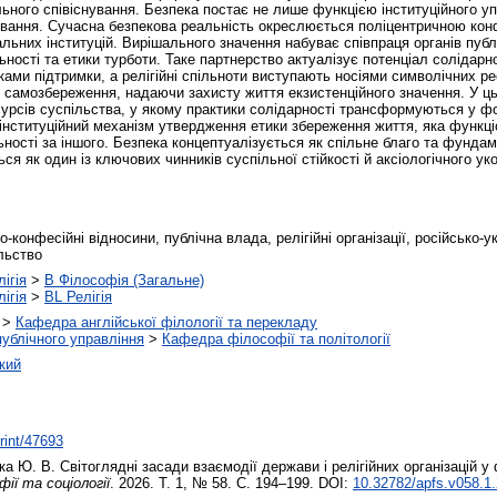
ального співіснування. Безпека постає не лише функцією інституційного 
нування. Сучасна безпекова реальність окреслюється поліцентричною конф
ьних інституцій. Вирішального значення набуває співпраця органів публі
ності та етики турботи. Таке партнерство актуалізує потенціал солідарно
 підтримки, а релігійні спільноти виступають носіями символічних ресур
го самозбереження, надаючи захисту життя екзистенційного значення. У ц
урсів суспільства, у якому практики солідарності трансформуються у фо
 інституційний механізм утвердження етики збереження життя, яка функці
льності за іншого. Безпека концептуалізується як спільне благо та фунда
 як один із ключових чинників суспільної стійкості й аксіологічного уко
-конфесійні відносини, публічна влада, релігійні організації, російсько-у
льство
ігія
>
B Філософія (Загальне)
ігія
>
BL Релігія
>
Кафедра англійської філології та перекладу
 публічного управління
>
Кафедра філософії та політології
кий
print/47693
ка Ю. В.
Світоглядні засади взаємодії держави і релігійних організацій 
ії та соціології
. 2026. Т. 1, № 58. С. 194–199. DOI:
10.32782/apfs.v058.1