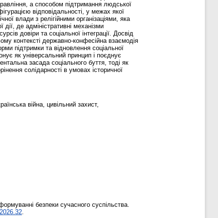
управління, а способом підтримання людської
ігурацією відповідальності, у межах якої
чної влади з релігійними організаціями, яка
ї дії, де адміністративні механізми
сів довіри та соціальної інтеграції. Досвід
ьому контексті державно-конфесійна взаємодія
рми підтримки та відновлення соціальної
онує як універсальний принцип і поєднує
ментальна засада соціального буття, тоді як
рінення солідарності в умовах історичної
країнська війна, цивільний захист,
у формуванні безпеки сучасного суспільства.
.2026.32
.