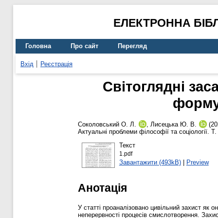
ЕЛЕКТРОННА БІБ
Головна
Про сайт
Перегляд
Вхід
Реєстрація
Світоглядні заса
форму
Соколовський О. Л.
,
Лисецька Ю. В.
(20
Актуальні проблеми філософії та соціології. Т
Текст
1.pdf
Завантажити (493kB)
|
Preview
Анотація
У статті проаналізовано цивільний захист як о
неперервності процесів смислотворення. Захис